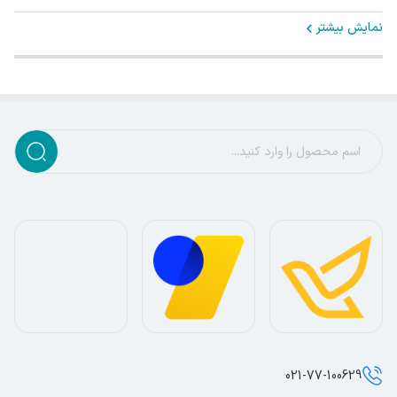
نمایش بیشتر
021-77-100629