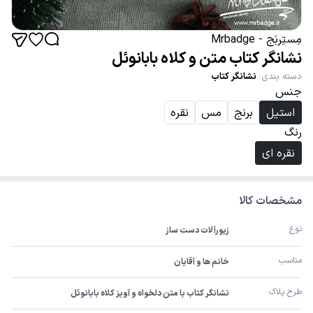
مِستِربَج - Mrbadge
نشانگر کتاب متن و کلاه بابانوئل
دسته بندی
:
نشانگر کتاب
جنس
استیل
برنج
مس
نقره
رنگ
نقره ای
مشخصات کالا
نوع
زیورآلات دست ساز
مناسب
خانم ها و آقایان
طرح پلاک
نشانگر کتاب با متن دلخواه و آویز کلاه بابانوئل