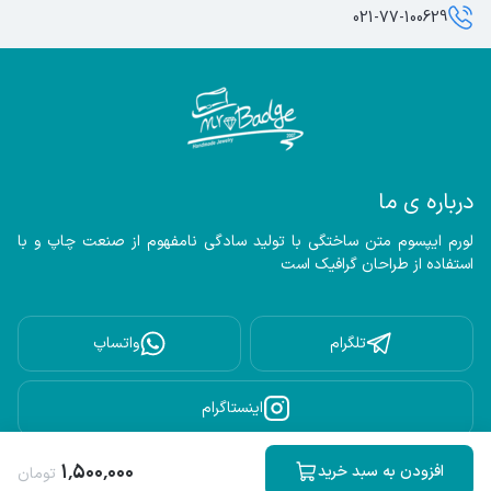
021-77-100629
درباره ی ما
لورم ایپسوم متن ساختگی با تولید سادگی نامفهوم از صنعت چاپ و با 
استفاده از طراحان گرافیک است
تلگرام
واتساپ
اینستاگرام
۱
٬
۵۰۰
٬
۰۰۰
افزودن به سبد خرید
تومان
تمامی حقوق این وب سایت متعلق به فروشگاه اینترنتی مِستِربَج است.