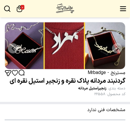
0
مِستِربَج - Mrbadge
گردنبند مردانه پلاک نقره و زنجیر استیل نقره ای
دسته بندی
:
زنجیراستیل مردانه
کد محصول
:
22558
مشخصات فنی ندارد