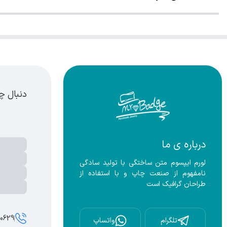
دنبال چ
درباره ی ما
لورم ایپسوم متن ساختگی با تولید سادگی 
نامفهوم از صنعت چاپ و با استفاده از 
طراحان گرافیک است
00629
تلگرام
واتساپ