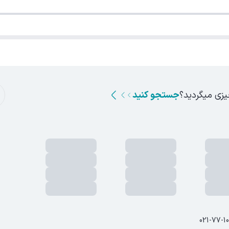
یزی میگردید؟
جستجو کنید
021-77-1