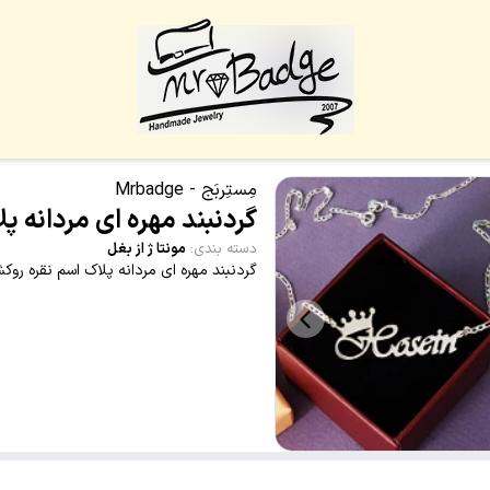
مِستِربَج - Mrbadge
گردنبند مهره ای مردانه پ
دسته بندی
:
مونتا ژ از بغل
گردنبند مهره ای مردانه پلاک اسم نقره ر