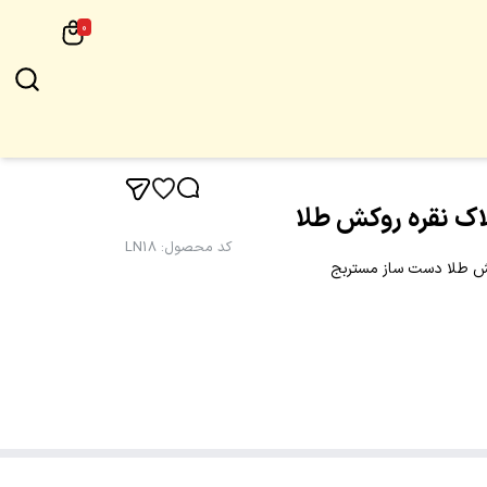
0
لاک نقره روکش طلا
کد محصول
:
LN18
وکش طلا دست ساز مستربج