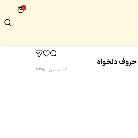
0
حروف دلخواه
کد محصول
:
SZ23