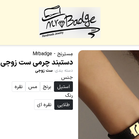
مِستِربَج - Mrbadge
دستبند چرمی ست زوجی 
دسته بندی
:
ست زوجی
جنس
استیل
برنج
مس
نقره
رنگ
طلایی
نقره ای