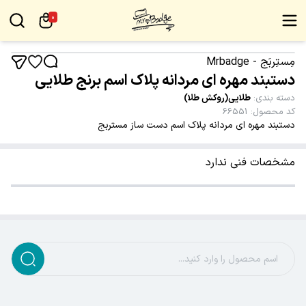
0
مِستِربَج - Mrbadge
دستبند مهره ای مردانه پلاک اسم برنج طلایی
دسته بندی
:
طلایی(روکش طلا)
کد محصول
:
66551
دستبند مهره ای مردانه پلاک اسم دست ساز مستربج
مشخصات فنی ندارد