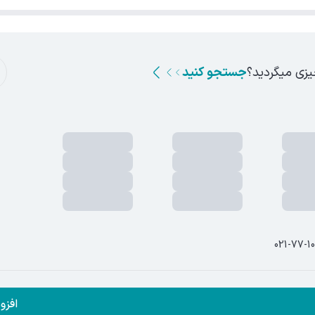
یزی میگردید؟
جستجو کنید
021-77-1
 این وب سایت متعلق به فروشگاه اینترنتی مِستِربَج است.
افزو