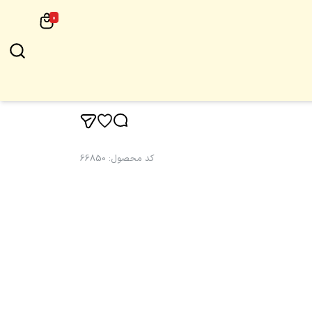
0
کد محصول
:
66850