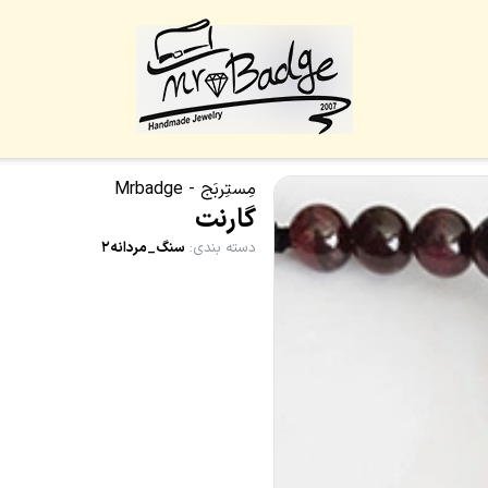
مِستِربَج - Mrbadge
گارنت
دسته بندی
:
سنگ_مردانه۲