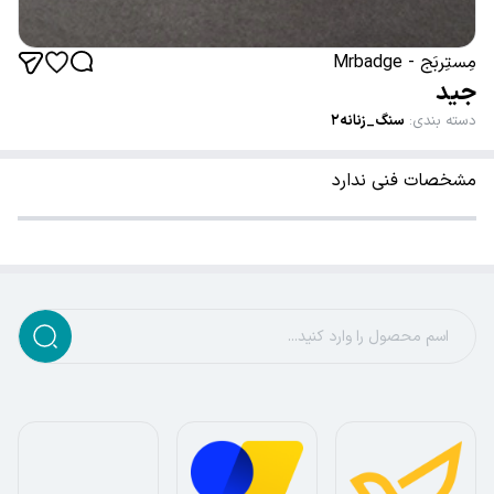
مِستِربَج - Mrbadge
جید
دسته بندی
:
سنگ_زنانه۲
مشخصات فنی ندارد