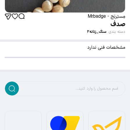
مِستِربَج - Mrbadge
صدف
دسته بندی
:
سنگ_زنانه۲
مشخصات فنی ندارد