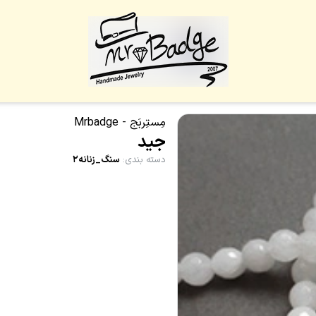
مِستِربَج - Mrbadge
جید
دسته بندی
:
سنگ_زنانه۲