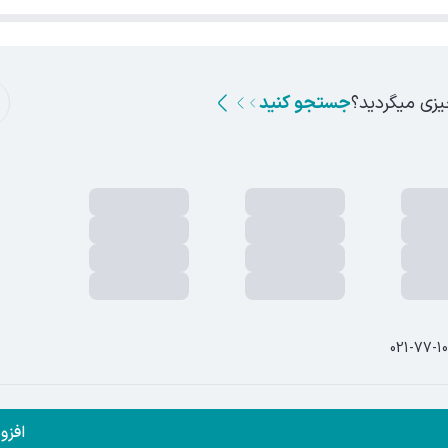
یزی میگردید؟
جستجو کنید
021-77-1
 این وب سایت متعلق به فروشگاه اینترنتی مِستِربَج است.
افزو