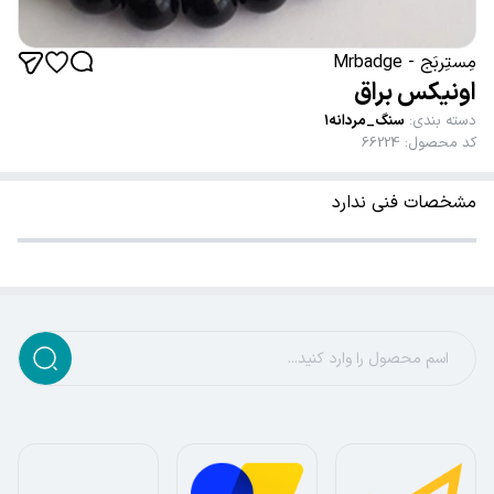
مِستِربَج - Mrbadge
اونیکس براق
دسته بندی
:
سنگ_مردانه۱
کد محصول
:
66224
مشخصات فنی ندارد