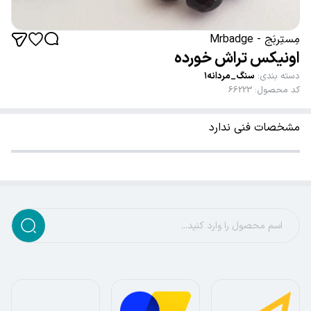
مِستِربَج - Mrbadge
اونیکس تراش خورده
دسته بندی
:
سنگ_مردانه۱
کد محصول
:
66223
مشخصات فنی ندارد