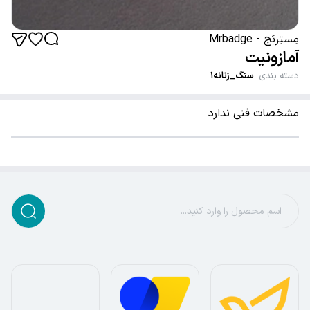
مِستِربَج - Mrbadge
آمازونیت
دسته بندی
:
سنگ_زنانه۱
مشخصات فنی ندارد