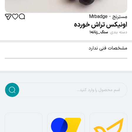
مِستِربَج - Mrbadge
اونیکس تراش خورده
دسته بندی
:
سنگ_زنانه۱
مشخصات فنی ندارد