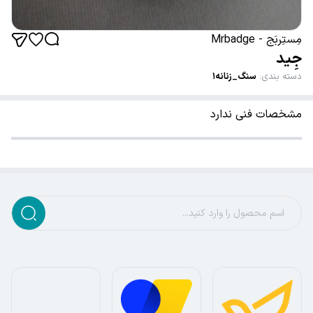
مِستِربَج - Mrbadge
جِید
دسته بندی
:
سنگ_زنانه۱
مشخصات فنی ندارد