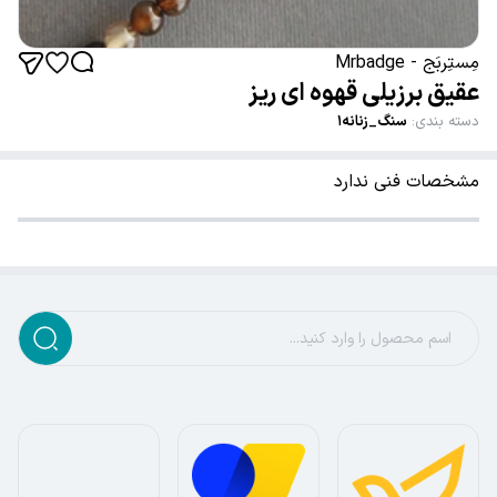
مِستِربَج - Mrbadge
عقیق برزیلی قهوه ای ریز
دسته بندی
:
سنگ_زنانه۱
مشخصات فنی ندارد