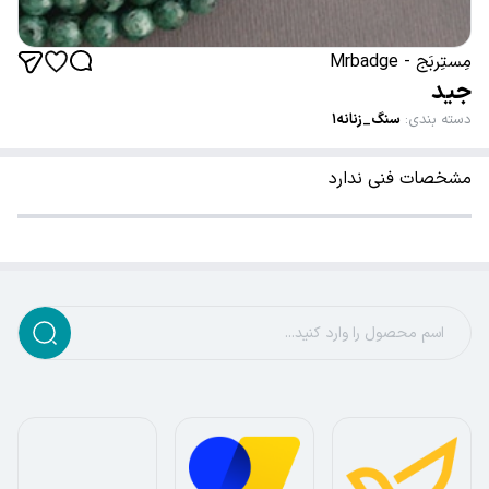
مِستِربَج - Mrbadge
جید
دسته بندی
:
سنگ_زنانه۱
مشخصات فنی ندارد