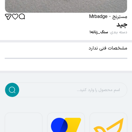
مِستِربَج - Mrbadge
جید
دسته بندی
:
سنگ_زنانه۱
مشخصات فنی ندارد