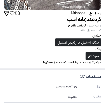
مِستِربَج - Mrbadge
گردنبندزنانه اسب
دسته بندی
:
گردنبند فانتزی
کد محصول
:
F015
جنس
پلاک استیل با زنجیر استیل
رنگ
نقره ای
گردنبند زنانه با طرح اسب دست ساز مستربج
مشخصات کالا
نوع
زیورآلات دست ساز
مناسب
خانم ها