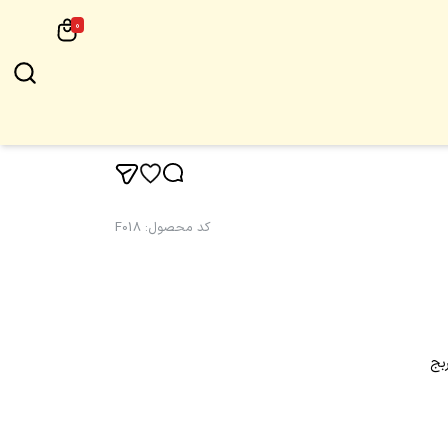
0
کد محصول
:
F018
بج