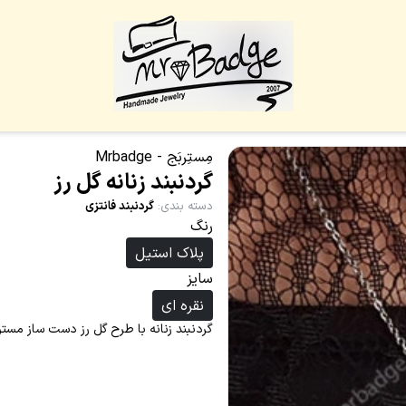
مِستِربَج - Mrbadge
گردنبند زنانه گل رز
دسته بندی
:
گردنبند فانتزی
رنگ
پلاک استیل
سایز
نقره ای
گردنبند زنانه با طرح گل رز دست ساز مستر