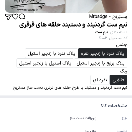
مِستِربَج - Mrbadge
نیم ست گردنبند و دستبند حلقه های فرفری
دسته بندی
:
نیم ست
کد محصول
:
S006
جنس
پلاک نقره با زنجیر نقره
پلاک نقره با زنجیر استیل
پلاک برنج با زنجیر استیل
پلاک استیل با زنجیر استیل
رنگ
طلایی
نقره ای
نیم ست گردنبند و دستبند با طرح حلقه های فرفری دست ساز مستربج
مشخصات کالا
نوع
زیورآلات دست ساز
مناسب
خانم ها