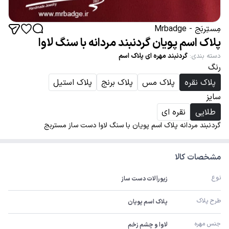
مِستِربَج - Mrbadge
پلاک اسم پویان گردنبند مردانه با سنگ لاوا
دسته بندی
:
گردنبند مهره ای پلاک اسم
رنگ
پلاک نقره
پلاک مس
پلاک برنج
پلاک استیل
سایز
طلایی
نقره ای
گردنبند مردانه پلاک اسم پویان با سنگ لاوا دست ساز مستربج
مشخصات کالا
نوع
زیورآلات دست ساز
طرح پلاک
پلاک اسم پویان
جنس مهره
لاوا و چشم زخم