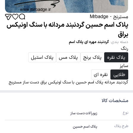
مِستِربَج - Mrbadge
پلاک اسم حسین گردنبند مردانه با سنگ اونیکس
براق
دسته بندی
:
گردنبند مهره ای پلاک اسم
رنگ
پلاک نقره
پلاک برنج
پلاک مس
پلاک استیل
سایز
طلایی
نقره ای
گردنبند مردانه پلاک اسم حسین با سنگ اونیکس براق دست ساز مستربج
مشخصات کالا
نوع
زیورآلات دست ساز
طرح پلاک
پلاک اسم حسین