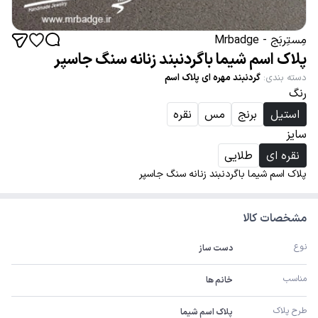
مِستِربَج - Mrbadge
پلاک اسم شیما باگردنبند زنانه سنگ جاسپر
دسته بندی
:
گردنبند مهره ای پلاک اسم
رنگ
استیل
برنج
مس
نقره
سایز
نقره ای
طلایی
پلاک اسم شیما باگردنبند زنانه سنگ جاسپر
مشخصات کالا
نوع
دست ساز
مناسب
خانم ها
طرح پلاک
پلاک اسم شیما