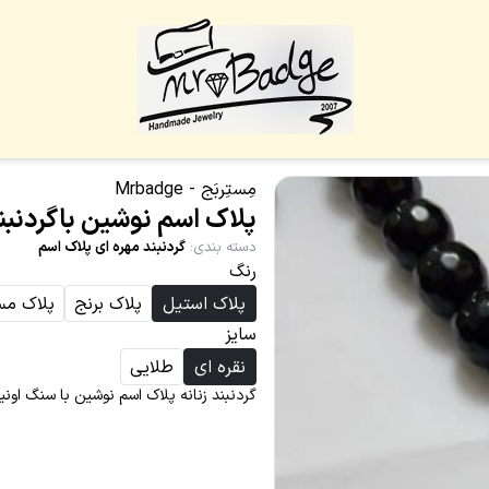
مِستِربَج - Mrbadge
پلاک اسم نوشین باگردنب
دسته بندی
:
گردنبند مهره ای پلاک اسم
رنگ
پلاک استیل
پلاک برنج
پلاک م
سایز
نقره ای
طلایی
گردنبند زنانه پلاک اسم نوشین با سنگ او