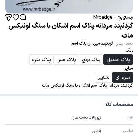
مِستِربَج - Mrbadge
گردنبند مردانه پلاک اسم اشکان با سنگ اونیکس
مات
دسته بندی
:
گردنبند مهره ای پلاک اسم
رنگ
پلاک استیل
پلاک برنج
پلاک مس
پلاک نقره
سایز
نقره ای
طلایی
گردنبند مردانه پلاک اسم اشکان با سنگ اونیکس مات
مشخصات کالا
نوع
زیورآلات دست ساز
مناسب
آقایان