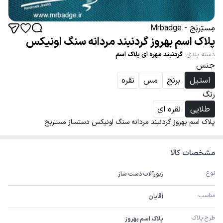
مِستِربَج - Mrbadge
پلاک اسم بهروز گردنبند مردانه سنگ اونیکس
دسته بندی
:
گردنبند مهره ای پلاک اسم
جنس
استیل
برنج
مس
نقره
رنگ
طلایی
نقره ای
پلاک اسم بهروز گردنبند مردانه سنگ اونیکس دستساز مستربج
مشخصات کالا
نوع
زیورآلات دست ساز
مناسب
آقایان
طرح پلاک
پلاک اسم بهروز