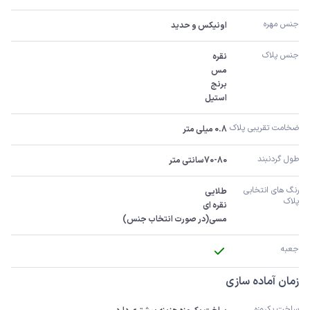
جنس مهره
اونیکس و حدید
جنس پلاک
استیل
ضخامت تقریبی پلاک 
0.8 میلی متر
طول گردنبند
70-80سانتی متر
رنگ های انتخابی 
پلاک
مسی(در صورت انتخاب جنس)
جعبه
زمان آماده سازی
ساخت یکروزه