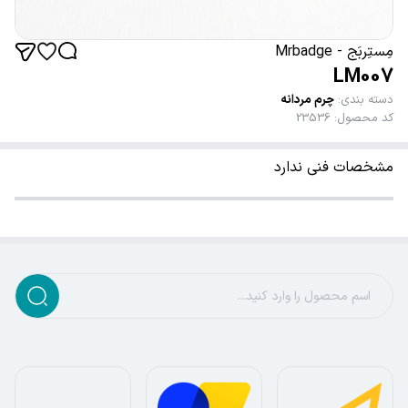
مِستِربَج - Mrbadge
LM007
دسته بندی
:
چرم مردانه
کد محصول
:
23536
مشخصات فنی ندارد