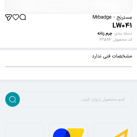
مِستِربَج - Mrbadge
LW041
دسته بندی
:
چرم زنانه
کد محصول
:
23586
مشخصات فنی ندارد