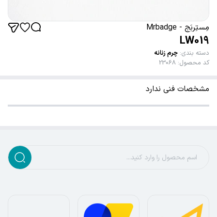
مِستِربَج - Mrbadge
LW019
دسته بندی
:
چرم زنانه
کد محصول
:
23068
مشخصات فنی ندارد