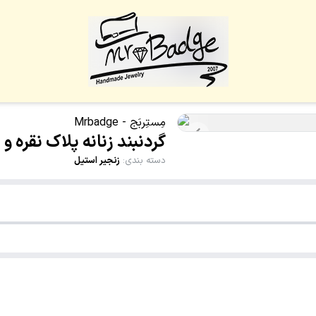
مِستِربَج - Mrbadge
گردنبند زنانه پلاک نقره 
دسته بندی
:
زنجیر استیل