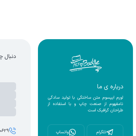
دنبال چ
درباره ی ما
لورم ایپسوم متن ساختگی با تولید سادگی 
نامفهوم از صنعت چاپ و با استفاده از 
طراحان گرافیک است
00629
تلگرام
واتساپ