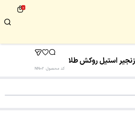
0
و زنجیر استیل روکش طلا
کد محصول
:
NN02