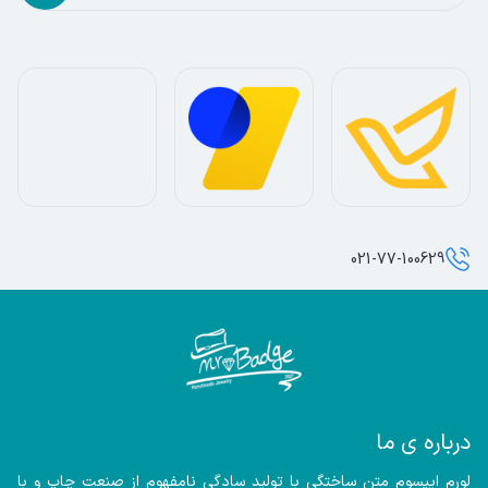
021-77-100629
درباره ی ما
لورم ایپسوم متن ساختگی با تولید سادگی نامفهوم از صنعت چاپ و با 