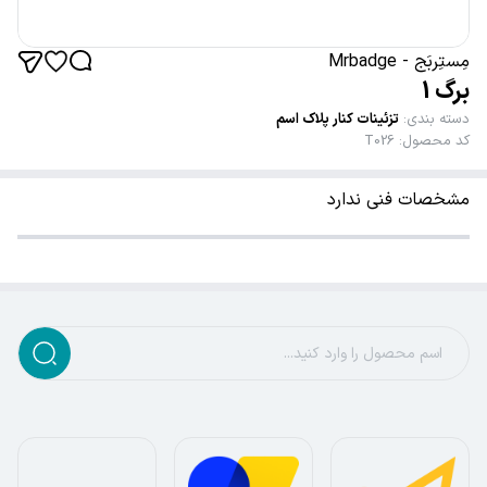
مِستِربَج - Mrbadge
برگ 1
دسته بندی
:
تزئینات کنار پلاک اسم
کد محصول
:
T026
مشخصات فنی ندارد