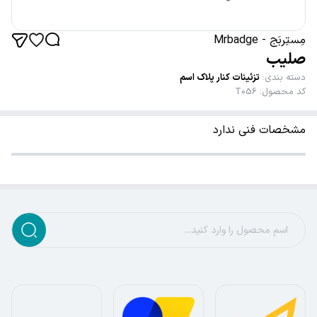
مِستِربَج - Mrbadge
صلیب
دسته بندی
:
تزئینات کنار پلاک اسم
کد محصول
:
T056
مشخصات فنی ندارد