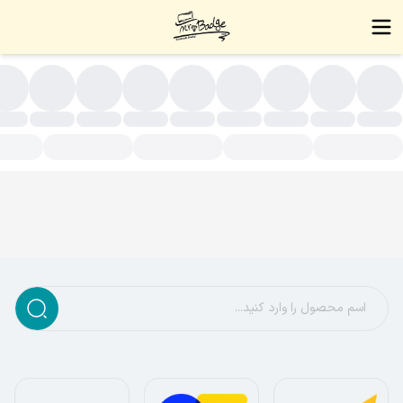
سته بندی محصولات - زیورآلات دست ساز،بج سینه،نشان سینه،بج،نشا