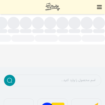
لایی(روکش طلا)