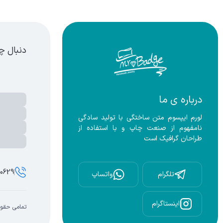
لایی(روکش طلا)
دنبال چ
درباره ی ما
لورم ایپسوم متن ساختگی با تولید سادگی 
نامفهوم از صنعت چاپ و با استفاده از 
طراحان گرافیک است
00629
تلگرام
واتساپ
اینستاگرام
تمامی حقوق