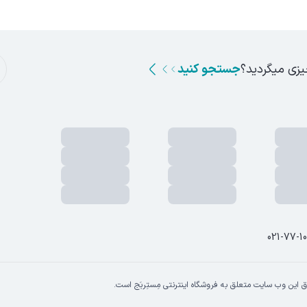
یزی میگردید؟
جستجو کنید
021-77-1
 این وب سایت متعلق به فروشگاه اینترنتی مِستِربَج است.