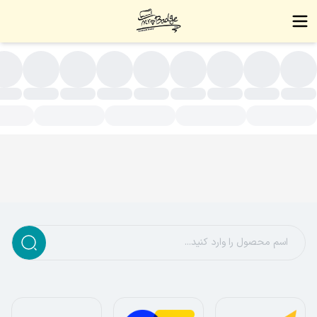
قره ای