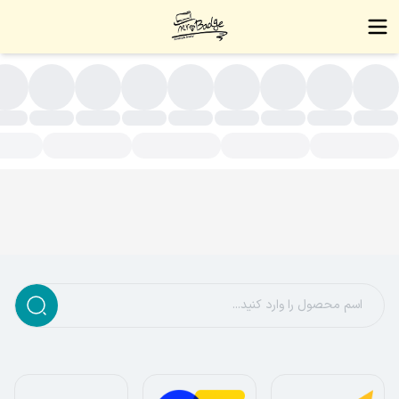
قره ای