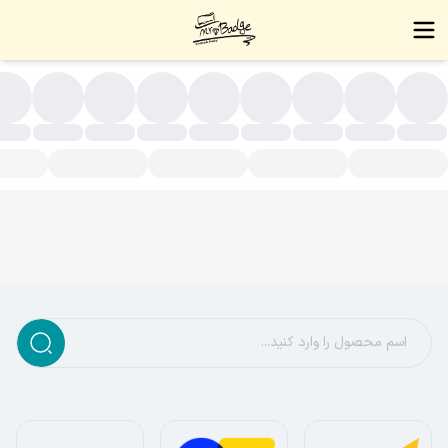
لایی(روکش طلا)