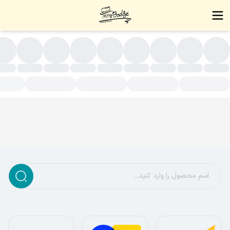
سته بندی محصولات - زیورآلات دست ساز،بج سینه،نشان سینه،بج،نشا