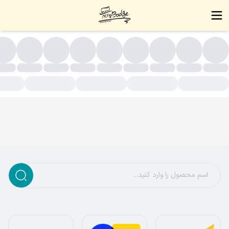
لایی(روکش طلا)