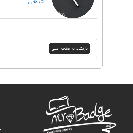
رنگ
طلایی
ر