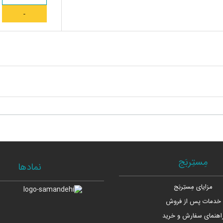
مِستِربَج
نمادها
مزایای مِستِربَج
خدمات پس از فروش
اهنمای سفارش و خرید