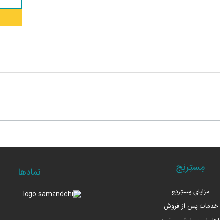
مِستِربَج
نمادها
مزایای مِستِربَج
خدمات پس از فروش