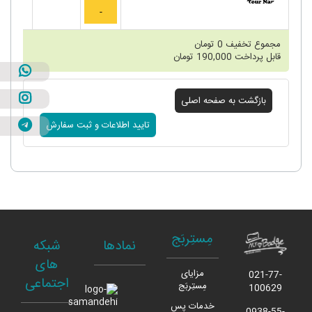
مجموع تخفیف
0
تومان
قابل پرداخت
190,000
تومان
مِستِربَج
نمادها
شبکه
های
مزایای
021-77-
اجتماعی
مِستِربَج
100629
خدمات پس