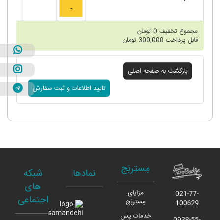
مجموع تخفیف
0
تومان
قابل پرداخت
300,000
تومان
مِستِربَج
نمادها
شبکه
های
مزایای
021-77-
اجتماعی
مِستِربَج
100629
خدمات پس