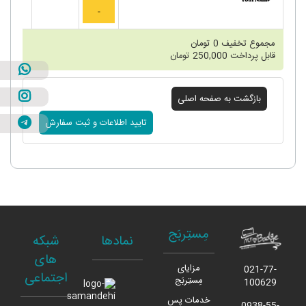
مجموع تخفیف
0
تومان
قابل پرداخت
250,000
تومان
مِستِربَج
نمادها
شبکه
های
مزایای
021-77-
اجتماعی
مِستِربَج
100629
خدمات پس