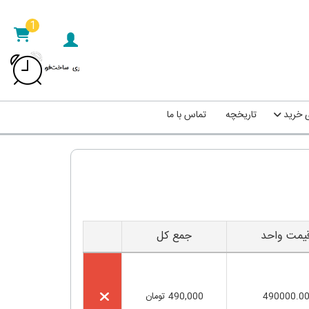
1
ی خرید
تاریخچه
تماس با ما
یمت واحد
جمع کل
490000.0
490,000
تومان