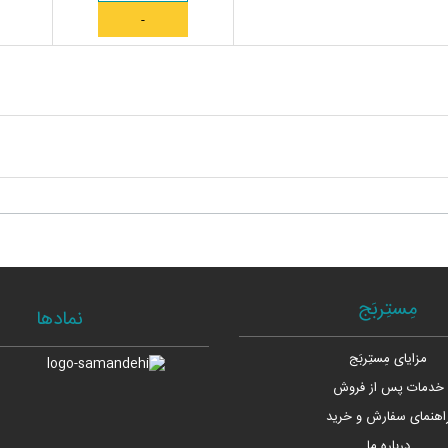
مِستِربَج
نمادها
مزایای مِستِربَج
خدمات پس از فروش
اهنمای سفارش و خرید
درباره ما