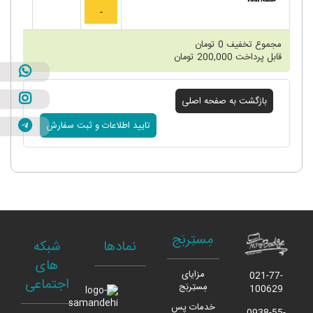
مجموع تخفیف
0
تومان
قابل پرداخت
200,000
تومان
مِستِربَج
نمادها
شبکه
های
مزایای
021-77-
اجتماعی
مِستِربَج
100629
خدمات پس