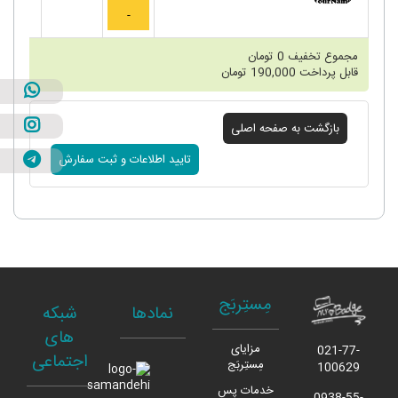
مجموع تخفیف
0
تومان
قابل پرداخت
190,000
تومان
مِستِربَج
نمادها
شبکه
های
مزایای
021-77-
اجتماعی
مِستِربَج
100629
خدمات پس